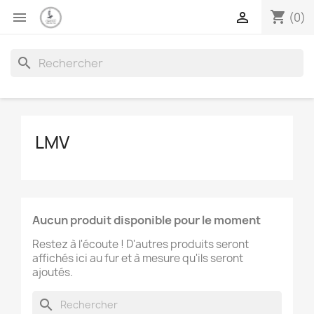
shopping_cart


(0)
search
LMV
Aucun produit disponible pour le moment
Restez à l'écoute ! D'autres produits seront
affichés ici au fur et à mesure qu'ils seront
ajoutés.
search