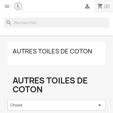
shopping_cart


(0)
search
AUTRES TOILES DE COTON
AUTRES TOILES DE
COTON

Choisir