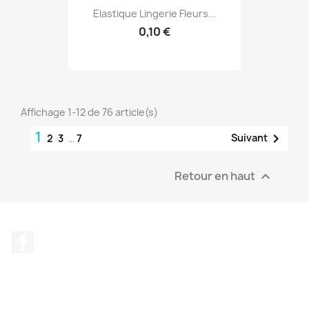
Elastique Lingerie Fleurs...
0,10 €
Affichage 1-12 de 76 article(s)
1

Suivant
2
3
…
7
Retour en haut

Facebook