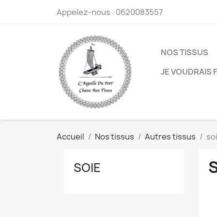
Appelez-nous :
0620083557
NOS TISSUS
JE VOUDRAIS F
Accueil
Nos tissus
Autres tissus
so
SOIE