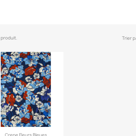
 1 produit.
Trier p
Aperçu rapide

Crepe Fleurs Bleues