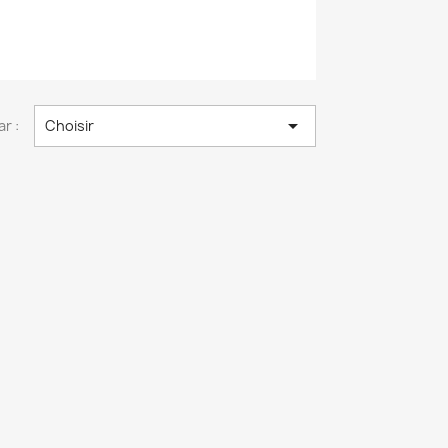

ar :
Choisir