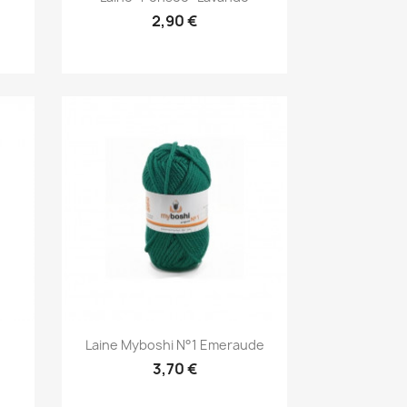
2,90 €
Aperçu rapide

Laine Myboshi N°1 Emeraude
3,70 €