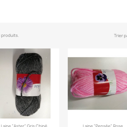
 8 produits.
Trier p
Aperçu rapide
Aperçu rapide


Laine "aster" Gris Chiné
Laine "pensée" Rose