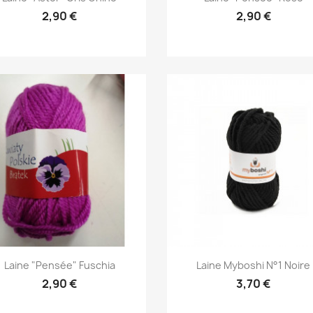
2,90 €
2,90 €
Aperçu rapide
Aperçu rapide


Laine "pensée" Fuschia
Laine Myboshi N°1 Noire
2,90 €
3,70 €