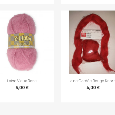
Aperçu rapide
Aperçu rapide


Laine Vieux Rose
Laine Cardée Rouge Knorr.
6,00 €
4,00 €