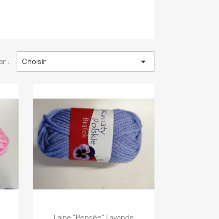

ar :
Choisir
Aperçu rapide

Laine "pensée" Lavande