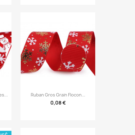
Aperçu rapide

s...
Ruban Gros Grain Flocon...
0,08 €