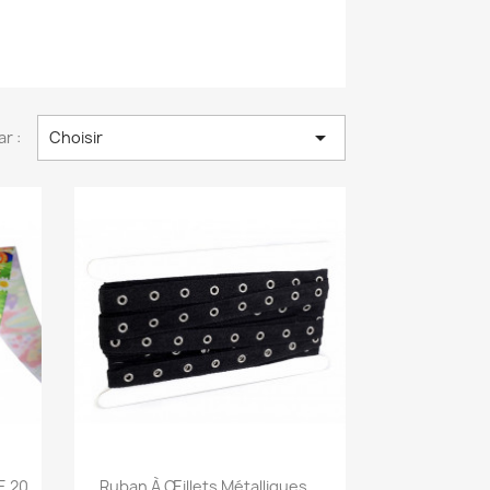

ar :
Choisir
Aperçu rapide

E 20
Ruban À Œillets Métalliques...