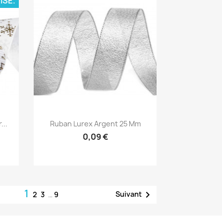
ISÉ.
Aperçu rapide

...
Ruban Lurex Argent 25 Mm
0,09 €
1

Suivant
2
3
…
9