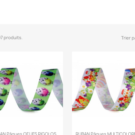
 97 produits.
Trier p
Aperçu rapide
Aperçu rapide


AN Pâques OEUFS RIGOLOS...
RUBAN Pâques MULTICOLOR