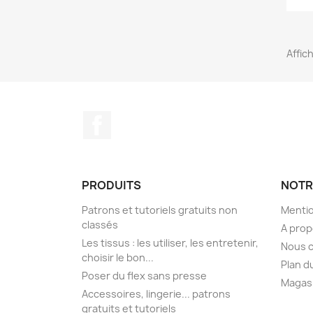
Affic
Facebook
PRODUITS
NOTR
Patrons et tutoriels gratuits non
Mentio
classés
A pro
Les tissus : les utiliser, les entretenir,
Nous 
choisir le bon...
Plan d
Poser du flex sans presse
Magas
Accessoires, lingerie... patrons
gratuits et tutoriels