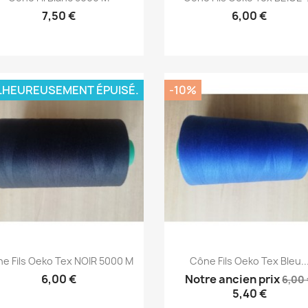
7,50 €
6,00 €
HEUREUSEMENT ÉPUISÉ.
-10%
Aperçu rapide
Aperçu rapide


e Fils Oeko Tex NOIR 5000 M
Cône Fils Oeko Tex Bleu..
6,00 €
Notre ancien prix
6,00
5,40 €