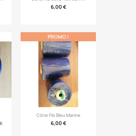
6,00 €
PROMO !
Aperçu rapide

.
Cône Fils Bleu Marine
6,00 €
 €