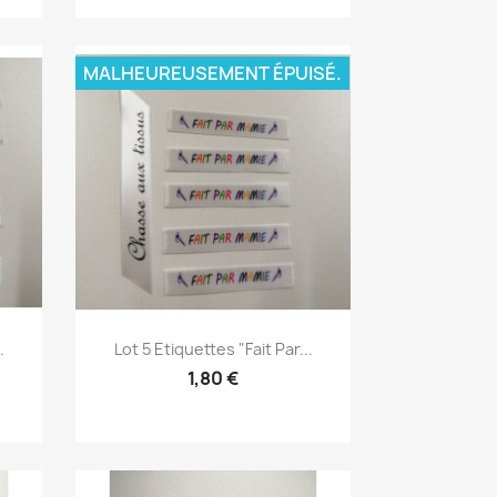
MALHEUREUSEMENT ÉPUISÉ.
Aperçu rapide

.
Lot 5 Etiquettes "fait Par...
1,80 €