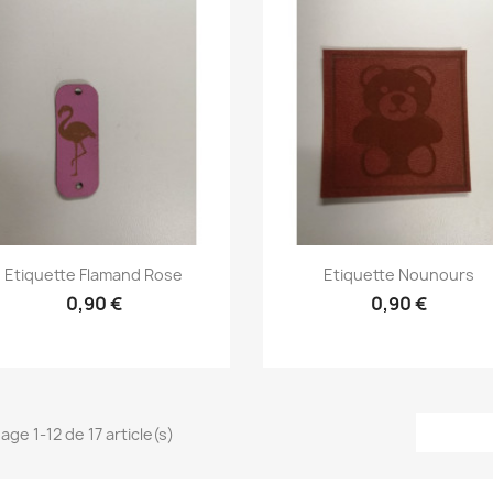
Aperçu rapide
Aperçu rapide


Etiquette Flamand Rose
Etiquette Nounours
0,90 €
0,90 €
age 1-12 de 17 article(s)