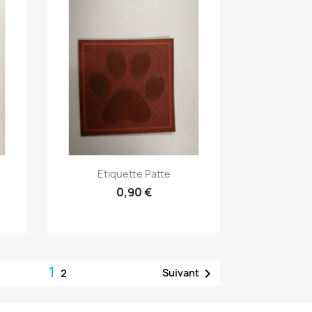
Aperçu rapide

Etiquette Patte
0,90 €
1

Suivant
2