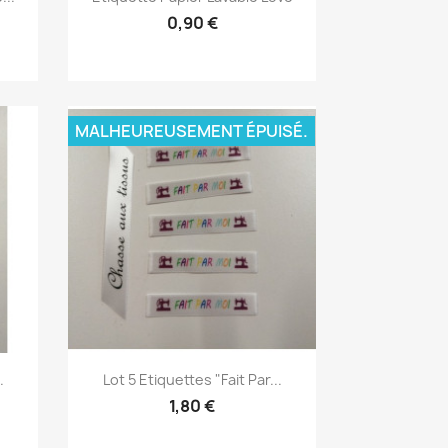
0,90 €
MALHEUREUSEMENT ÉPUISÉ.
Aperçu rapide

.
Lot 5 Etiquettes "fait Par...
1,80 €