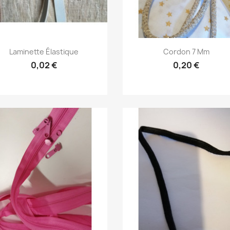
Aperçu rapide
Aperçu rapide


Laminette Élastique
Cordon 7 Mm
0,02 €
0,20 €