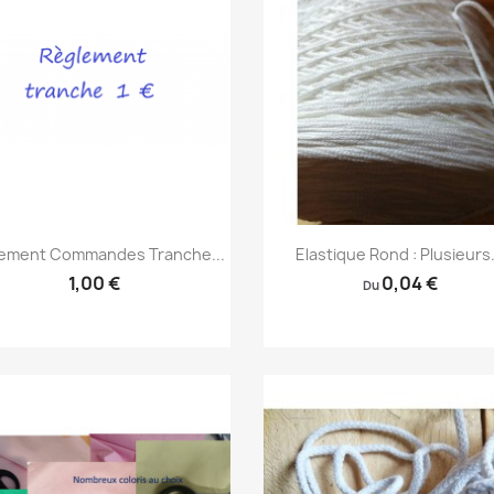
Aperçu rapide
Aperçu rapide


ement Commandes Tranche...
Elastique Rond : Plusieurs.
1,00 €
0,04 €
Du