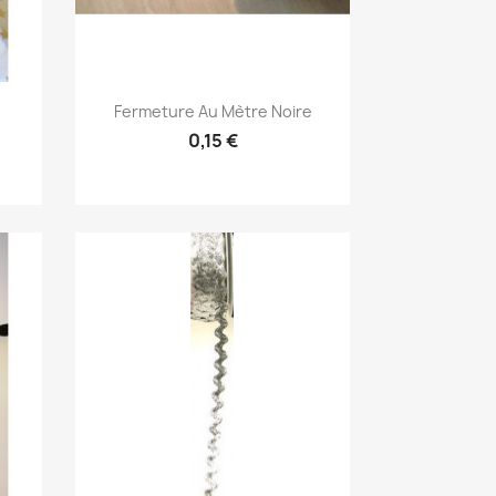
Aperçu rapide

Fermeture Au Mètre Noire
0,15 €