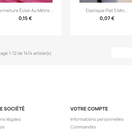
Aperçu rapide
Aperçu rapide


ermeture Éclair Au Mètre...
Elastique Plat 5 Mm...
0,15 €
0,07 €
hage 1-12 de 1414 article(s)
E SOCIÉTÉ
VOTRE COMPTE
ns légales
Informations personnelles
pos
Commandes