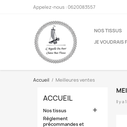
Appelez-nous :
0620083557
NOS TISSUS
JE VOUDRAIS F
Accueil
Meilleures ventes
ME
ACCUEIL
Il y a

Nos tissus
Règlement
précommandes et