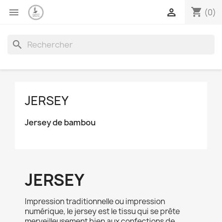
shopping_cart


(0)
search
JERSEY
Jersey de bambou
JERSEY
Impression traditionnelle ou impression
numérique, le jersey est le tissu qui se prête
merveilleusement bien aux confections de