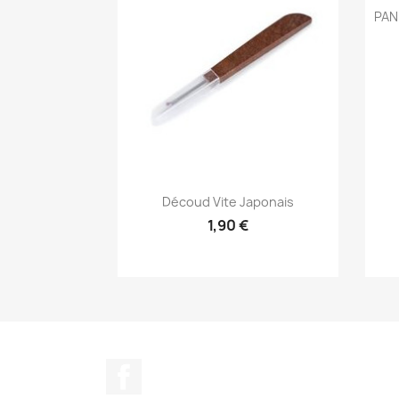
PAN
Aperçu rapide

Découd Vite Japonais
1,90 €
Facebook