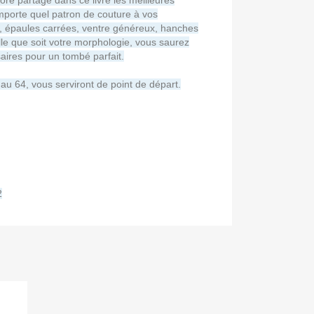
re partage dans ce livre les meilleures
mporte quel patron de couture à vos
ne, épaules carrées, ventre généreux, hanches
elle que soit votre morphologie, vous saurez
aires pour un tombé parfait.
4 au 64, vous serviront de point de départ.
2