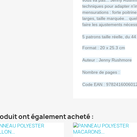
vous va pas... Jenny Rushmo
techniques pour adapter n'i
mensurations : forte poitri
larges, taille marquée... qu
faire les ajustements nécess
5 patrons taille réelle, du 4
Format : 20 x 25.3 cm
Auteur : Jenny Rushmore
Nombre de pages :
Code EAN : 978241600601
roduit ont également acheté :