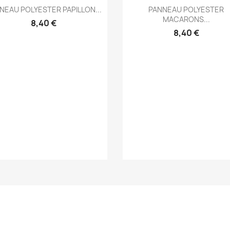
Aperçu rapide
Aperçu rapide


NEAU POLYESTER PAPILLON...
PANNEAU POLYESTER
MACARONS...
8,40 €
8,40 €