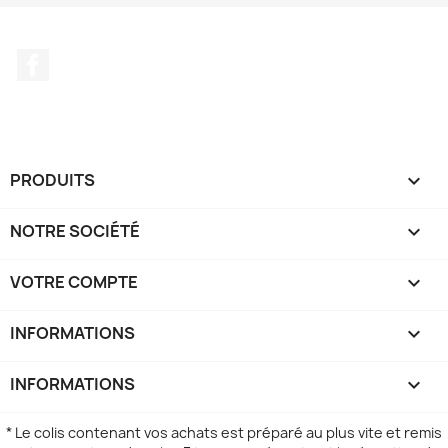
Facebook
PRODUITS

NOTRE SOCIÉTÉ

VOTRE COMPTE

INFORMATIONS
keyboard_arrow_down
INFORMATIONS

* Le colis contenant vos achats est préparé au plus vite et remis