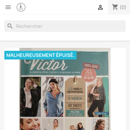
shopping_cart


(0)
search
MALHEUREUSEMENT ÉPUISÉ.